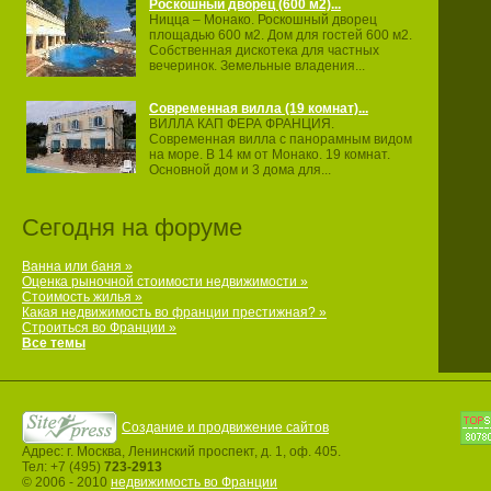
Роскошный дворец (600 м2)...
Ницца – Монако. Роскошный дворец
площадью 600 м2. Дом для гостей 600 м2.
Собственная дискотека для частных
вечеринок. Земельные владения...
Современная вилла (19 комнат)...
ВИЛЛА КАП ФЕРА ФРАНЦИЯ.
Современная вилла с панорамным видом
на море. В 14 км от Монако. 19 комнат.
Основной дом и 3 дома для...
Сегодня на форуме
Ванна или баня »
Оценка рыночной стоимости недвижимости »
Стоимость жилья »
Какая недвижимость во франции престижная? »
Строиться во Франции »
Все темы
Создание и продвижение сайтов
Адрес: г. Москва, Ленинский проспект, д. 1, оф. 405.
Тел: +7 (495)
723-2913
© 2006 - 2010
недвижимость во Франции