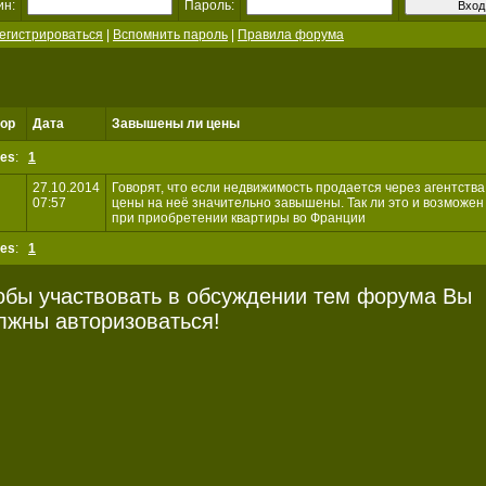
ин:
Пароль:
егистрироваться
|
Вспомнить пароль
|
Правила форума
ор
Дата
Завышены ли цены
es
:
1
27.10.2014
Говорят, что если недвижимость продается через агентства,
07:57
цены на неё значительно завышены. Так ли это и возможен 
при приобретении квартиры во Франции
es
:
1
обы участвовать в обсуждении тем форума Вы
лжны авторизоваться!