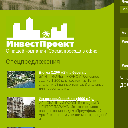
Лог
Зар
Авт
Pag
О нашей компании
Схема проезда в офис
|
Спецпредложения
Pag
Вилла (1200 м2) на берегу...
SAINT TROPEZ ‐ FRANCIA. Основное
Чт
здание 1.200 кв.м. состоит из 15‐ти
до
спален и 18 ванных комнат, 3 спальные
для персонала и...
Изысканный особняк (4600 м2)...
ИЗЫСКАННЫЙ ОСОБНЯК с садом В
ЦЕНТРЕ ПАРИЖА. Исключительное
расположение рядом с Триумфальной
Аркой, в зеленом и тихом месте, на одной
из...