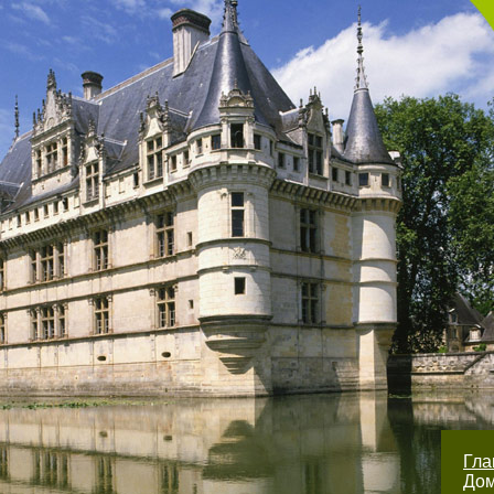
Гл
До