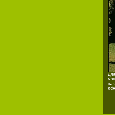
Для
мож
на 
офо