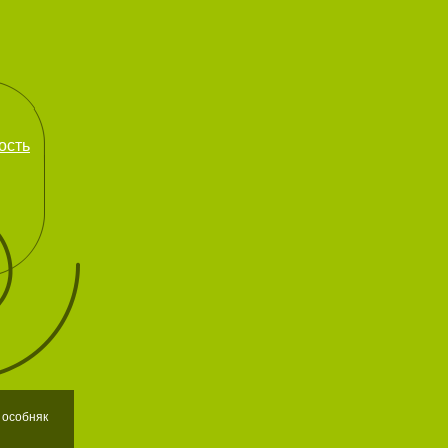
ость
 особняк