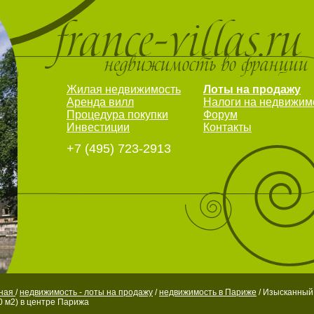
Жилая недвижимость
Лоты на продажу
Аренда вилл
Налоги на недвижим
Процедура покупки
Форум
Инвестиции
Контакты
+7 (495) 723-2913
вная
/
недвижимость - лоты на продажу
/
недвижимость в Париже
/ Изысканный
0 м2) в центре Парижа