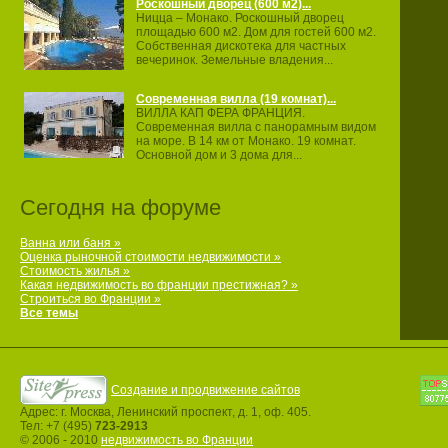
Роскошный дворец (600 м2)...
Ницца – Монако. Роскошный дворец
площадью 600 м2. Дом для гостей 600 м2.
Собственная дискотека для частных
вечеринок. Земельные владения...
Современная вилла (19 комнат)...
ВИЛЛА КАП ФЕРА ФРАНЦИЯ.
Современная вилла с панорамным видом
на море. В 14 км от Монако. 19 комнат.
Основной дом и 3 дома для...
Сегодня на форуме
Ванна или баня »
Оценка рыночной стоимости недвижимости »
Стоимость жилья »
Какая недвижимость во франции престижная? »
Строиться во Франции »
Все темы
Создание и продвижение сайтов
Адрес: г. Москва, Ленинский проспект, д. 1, оф. 405.
Тел: +7 (495)
723-2913
© 2006 - 2010
недвижимость во Франции