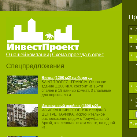
Пр
*
*
*
О нашей компании
Схема проезда в офис
|
*
Спецпредложения
Вилла (1200 м2) на берегу...
SAINT TROPEZ ‐ FRANCIA. Основное
здание 1.200 кв.м. состоит из 15‐ти
*
спален и 18 ванных комнат, 3 спальные
для персонала и...
*
Изысканный особняк (4600 м2)...
ИЗЫСКАННЫЙ ОСОБНЯК с садом В
ЦЕНТРЕ ПАРИЖА. Исключительное
расположение рядом с Триумфальной
Аркой, в зеленом и тихом месте, на одной
*
- 
из...