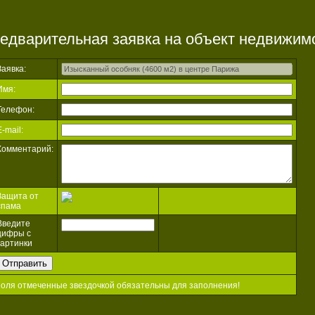
едварительная заявка на объект недвижим
Заявка:
Имя:
Телефон:
E-mail:
Комментарий:
Защита от
спама
Введите
цифры с
картинки
поля отмеченные звездочкой обязательны для заполнения!