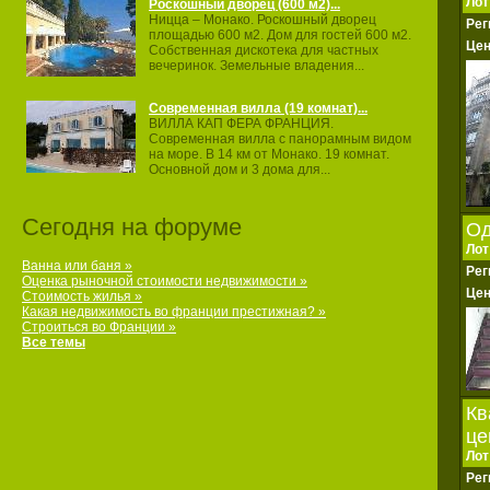
Лот
Роскошный дворец (600 м2)...
Ницца – Монако. Роскошный дворец
Рег
площадью 600 м2. Дом для гостей 600 м2.
Це
Собственная дискотека для частных
вечеринок. Земельные владения...
Современная вилла (19 комнат)...
ВИЛЛА КАП ФЕРА ФРАНЦИЯ.
Современная вилла с панорамным видом
на море. В 14 км от Монако. 19 комнат.
Основной дом и 3 дома для...
Сегодня на форуме
Од
Лот
Ванна или баня »
Рег
Оценка рыночной стоимости недвижимости »
Це
Стоимость жилья »
Какая недвижимость во франции престижная? »
Строиться во Франции »
Все темы
Кв
це
Лот
Рег