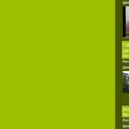
Це
Св
це
Лот
Рег
Це
Ап
Лот
Рег
Це