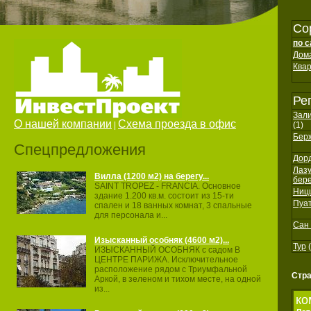
Со
по 
Дом
Ква
Ре
Зали
О нашей компании
Схема проезда в офис
|
(1)
Бер
Спецпредложения
Дор
Лаз
Вилла (1200 м2) на берегу...
бере
SAINT TROPEZ ‐ FRANCIA. Основное
Ниц
здание 1.200 кв.м. состоит из 15‐ти
Пуа
спален и 18 ванных комнат, 3 спальные
для персонала и...
Сан
Изысканный особняк (4600 м2)...
Тур
(
ИЗЫСКАННЫЙ ОСОБНЯК с садом В
ЦЕНТРЕ ПАРИЖА. Исключительное
расположение рядом с Триумфальной
Стр
Аркой, в зеленом и тихом месте, на одной
из...
ко