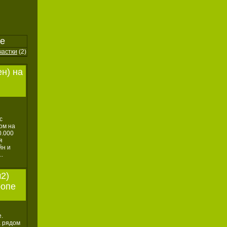
не
частки
(2)
н) на
с
ом на
0.000
я
йн и
..
2)
ропе
.
а рядом