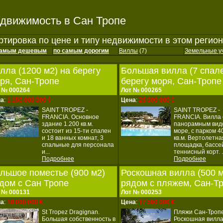
движимость в Сан Тропе
ртировка по цене и типу недвижимости в этом регио
самым дешевым
по самым дорогим
Виллы
(7)
Земельные у
лла (1200 м2) на берегу
Большая вилла (7 спале
ря, Сан-Тропе
берегу моря, Сан-Тропе
 № 000264
Лот № 000265
на
:
1 150 000 000 €
Цена
:
25 000 000 €
SAINT TROPEZ ‐
SAINT TROPEZ ‐
FRANCIA. Основное
FRANCIA. Вилла 
здание 1.200 кв.м.
панорамным вид
состоит из 15‐ти спален
море, с парком 4
и 18 ванных комнат, 3
кв.м. Вертолетна
спальные для персонала
площадка, бассе
и...
теннисный корт. .
Подробнее
Подробнее
льшое поместье (900 м2)
Роскошная вилла (500 м
дом с Сан Тропе
рядом с пляжем, Сан-Т
 № 000131
Лот № 000253
на
:
19 000 000 €
Цена
:
17 500 000 €
St Tropez Dragignan.
Пляжи Сан-Тропе
Большая собственность в
Роскошная вилл