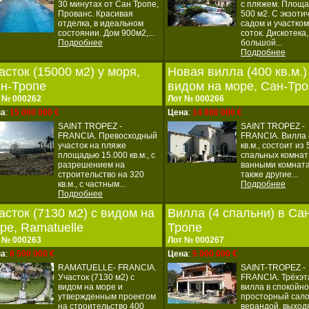
30 минутах от Сан Тропе,
с пляжем. Площа
Прованс. Красивая
500 м2. С экзоти
отделка, в идеальном
садом и участком
состоянии. Дом 900м2,...
соток. Дискотека,
Подробнее
большой...
Подробнее
асток (15000 м2) у моря,
Новая вилла (400 кв.м.)
н-Тропе
видом на море, Сан-Тр
 № 000262
Лот № 000266
на
:
15 000 000 €
Цена
:
14 800 000 €
SAINT TROPEZ ‐
SAINT TROPEZ ‐
FRANCIA. Превосходный
FRANCIA. Вилла
участок на пляже
кв.м., состоит из 
площадью 15.000 кв.м., с
спальных комнат
разрешением на
ванными комната
строительство на 320
также другие...
кв.м., с частным...
Подробнее
Подробнее
асток (7130 м2) с видом на
Вилла (4 спальни) в Са
ре, Ramatuelle
Тропе
 № 000263
Лот № 000267
на
:
8 500 000 €
Цена
:
5 000 000 €
RAMATUELLE‐ FRANCIA.
SAINT‐TROPEZ ‐
Участок (7130 м2) с
FRANCIA. Трёхэ
видом на море и
вилла в спокойно
утвержденным проектом
просторный сало
на строительство 400
верандой, выход