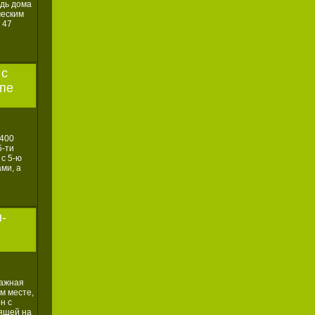
дь дома
ческим
 47
 с
опе
 400
5‐ти
 с 5‐ю
ми, а
н-
тажная
м месте,
н с
ящей на