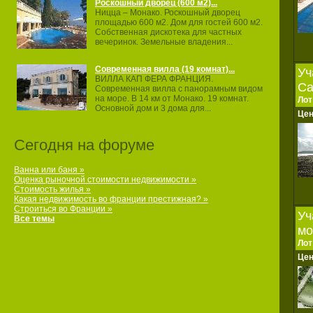
Роскошный дворец (600 м2)...
Ницца – Монако. Роскошный дворец
площадью 600 м2. Дом для гостей 600 м2.
Собственная дискотека для частных
вечеринок. Земельные владения...
Современная вилла (19 комнат)...
Уч
ВИЛЛА КАП ФЕРА ФРАНЦИЯ.
Са
Современная вилла с панорамным видом
на море. В 14 км от Монако. 19 комнат.
Лот
Основной дом и 3 дома для...
Це
Сегодня на форуме
Ванна или баня »
Оценка рыночной стоимости недвижимости »
Стоимость жилья »
Какая недвижимость во франции престижная? »
Строиться во Франции »
Уч
Все темы
мо
Лот
Це