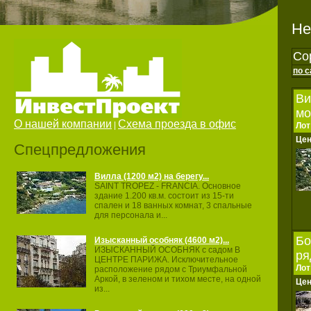
Не
Со
по 
Ви
мо
О нашей компании
Схема проезда в офис
|
Лот
Це
Спецпредложения
Вилла (1200 м2) на берегу...
SAINT TROPEZ ‐ FRANCIA. Основное
здание 1.200 кв.м. состоит из 15‐ти
спален и 18 ванных комнат, 3 спальные
для персонала и...
Бо
Изысканный особняк (4600 м2)...
ИЗЫСКАННЫЙ ОСОБНЯК с садом В
ря
ЦЕНТРЕ ПАРИЖА. Исключительное
Лот
расположение рядом с Триумфальной
Аркой, в зеленом и тихом месте, на одной
Це
из...